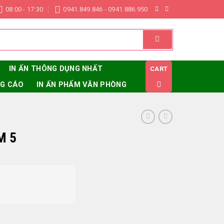
08:00 - 17:30
0941.849.846 - 0941.886.950
IN ẤN THÔNG DỤNG NHẤT
CART
NG CÁO
IN ẤN PHẨM VĂN PHÒNG
M 5