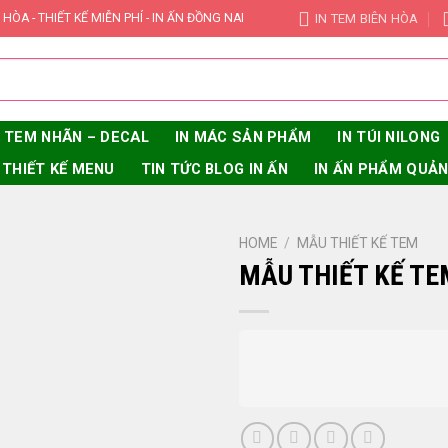
IN TEM BIÊN HÒA
 HÒA - THIẾT KẾ MIỄN PHÍ - IN ẤN ĐỒNG NAI
N TEM NHÃN – DECAL
IN MÁC SẢN PHẨM
IN TÚI NILONG
THIẾT KẾ MENU
TIN TỨC BLOG IN ẤN
IN ẤN PHẨM QUẢ
HOME
/
MẪU THIẾT KẾ TEM
MẪU THIẾT KẾ TE