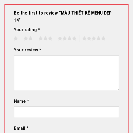
Be the first to review “MẪU THIẾT KẾ MENU ĐẸP
14”
Your rating
*
1
2
3
4
5
Your review
*
Name
*
Email
*