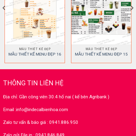
MẪU THIẾT KẾ ĐẸP
MẪU THIẾT KẾ ĐẸP
MẪU THIẾT KẾ MENU ĐẸP 16
MẪU THIẾT KẾ MENU ĐẸP 15
THÔNG TIN LIÊN HỆ
Địa chỉ: Gần công viên 30.4 hố nai ( kế bên Agribank )
Email :info@indecalbienhoa.com
Zalo tư vấn & báo giá : 0941.886.950
Zalo gửi File in : 0941.846.849