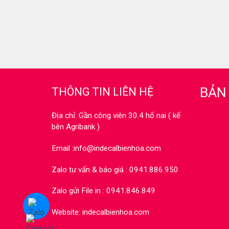
BẢN
THÔNG TIN LIÊN HỆ
Địa chỉ: Gần công viên 30.4 hố nai ( kế
bên Agribank )
Email :info@indecalbienhoa.com
Zalo tư vấn & báo giá : 0941.886.950
Zalo gửi File in : 0941.846.849
Website: indecalbienhoa.com