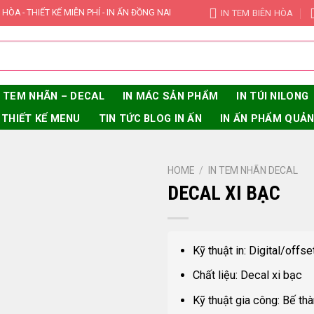
IN TEM BIÊN HÒA
 HÒA - THIẾT KẾ MIỄN PHÍ - IN ẤN ĐỒNG NAI
N TEM NHÃN – DECAL
IN MÁC SẢN PHẨM
IN TÚI NILONG
THIẾT KẾ MENU
TIN TỨC BLOG IN ẤN
IN ẤN PHẨM QUẢ
HOME
/
IN TEM NHÃN DECAL
DECAL XI BẠC
Kỹ thuật in: Digital/offse
Chất liệu: Decal xi bạc
Kỹ thuật gia công: Bế th