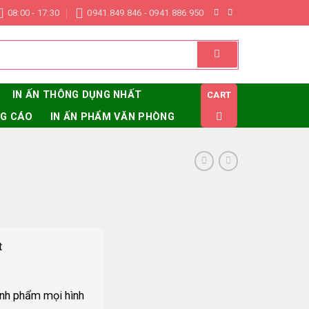
08:00 - 17:30
0941.849.846 - 0941.886.950
IN ẤN THÔNG DỤNG NHẤT
CART
NG CÁO
IN ẤN PHẨM VĂN PHÒNG
t
ành phẩm mọi hình