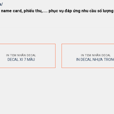
a/
 name card, phiếu thu,….. phục vụ đáp ứng nhu cầu số lượng 
IN TEM NHÃN DECAL
IN TEM NHÃN DECAL
DECAL XI 7 MÀU
IN DECAL NHỰA TRON